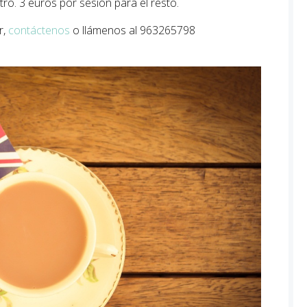
ro. 3 euros por sesión para el resto.
r,
contáctenos
o llámenos al 963265798