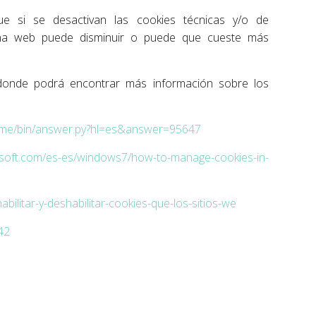
e si se desactivan las cookies técnicas y/o de
gina web puede disminuir o puede que cueste más
 donde podrá encontrar más información sobre los
rome/bin/answer.py?hl=es&answer=95647
osoft.com/es-es/windows7/how-to-manage-cookies-in-
habilitar-y-deshabilitar-cookies-que-los-sitios-we
42