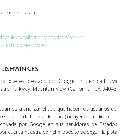
cación de usuario.
devguides/collection/analyticsjs/cookie-
ies/technologies/types/
GLISHWINK.ES
lytics, que es prestado por Google, Inc., entidad cuya
eatre Parkway, Mountain View (California), CA 94043,
yudarnos a analizar el uso que hacen los usuarios del
ie acerca de tu uso del sitio (incluyendo tu dirección
archivada por Google en sus servidores de Estados
or cuenta nuestra con el propósito de seguir la pista