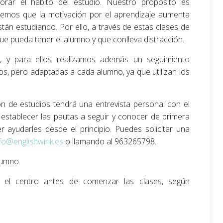
rar el hábito del estudio. Nuestro propósito es
abemos que la motivación por el aprendizaje aumenta
án estudiando. Por ello, a través de estas clases de
ue pueda tener el alumno y que conlleva distracción.
n, y para ellos realizamos además un seguimiento
dos, pero adaptadas a cada alumno, ya que utilizan los
ón de estudios tendrá una entrevista personal con el
establecer las pautas a seguir y conocer de primera
yudarles desde el principio. Puedes solicitar una
nfo@englishwink.es
o llamando al 963265798.
lumno.
 el centro antes de comenzar las clases, según