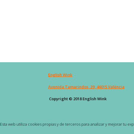
English Wink
Avenida Tamarindos, 39, 46015 València
Copyright © 2018 English Wink
Esta web utiliza cookies propias y de terceros para analizar y mejorar tu e