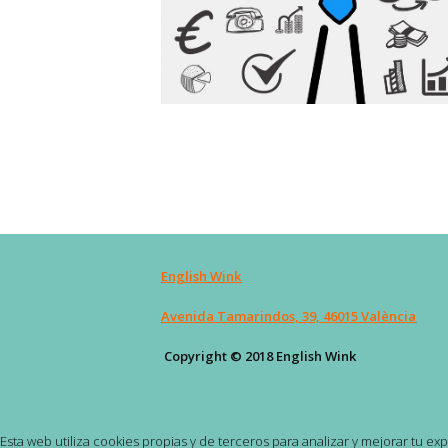
English Wink
Avenida Tamarindos, 39, 46015 València
Copyright © 2018 English Wink
Esta web utiliza cookies propias y de terceros para analizar y mejorar tu e