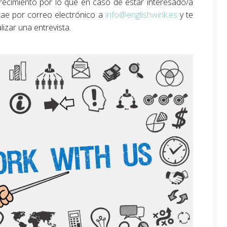
recimiento por lo que en caso de estar interesado/a
tae por correo electrónico a
info@englishwink.es
y te
izar una entrevista.