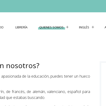
CIO
LIBRERÍA
QUIENES SOMOS
INGLÉS
on nosotros?
, y apasionada de la educación, puedes tener un hueco
ín, de francés, de alemán, valenciano, español para
idad que estabas buscando.